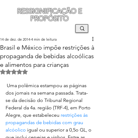
RESSIGNIFICAÇÃO E
PROPÓSITO
MAURO SEGURA
14 de dez. de 2014
4 min de leitura
Brasil e México impõe restrições à
propaganda de bebidas alcoólicas
e alimentos para crianças
Avaliado com NaN de 5 estrelas.
 Uma polêmica estampou as páginas 
dos jornais na semana passada. Trata-
se da decisão do Tribunal Regional 
Federal da 4a. região (TRF-4), em Porto 
Alegre, que estabeleceu 
restrições às 
propagandas de bebidas com grau 
alcóolico
 igual ou superior a 0,5o GL, o 
que inclui cervejas e vinhos. Entre as 