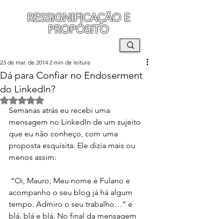
RESSIGNIFICAÇÃO E
PROPÓSITO
MAURO SEGURA
23 de mar. de 2014
2 min de leitura
Dá para Confiar no Endoserment
do LinkedIn?
Avaliado com NaN de 5 estrelas.
Semanas atrás eu recebi uma 
mensagem no LinkedIn de um sujeito 
que eu não conheço, com uma 
proposta esquisita. Ele dizia mais ou 
menos assim:
 “Oi, Mauro, Meu nome é Fulano e 
acompanho o seu blog já há algum 
tempo. Admiro o seu trabalho…” e 
blá, blá e blá. No final da mensagem 