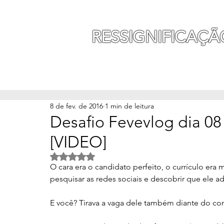
MAURO SEGURA
RESSIGNIFICAÇÃ
INÍCIO
MINHA HISTÓ
8 de fev. de 2016
1 min de leitura
Desafio Fevevlog dia 08 
[VIDEO]
Avaliado com NaN de 5 estrelas.
O cara era o candidato perfeito, o currículo era 
pesquisar as redes sociais e descobrir que ele a
E você? Tirava a vaga dele também diante do co