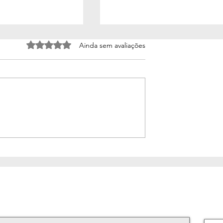
Avaliado com 0 de 5 estrelas.
Ainda sem avaliações
 escuro, cordas
O que é uma vida que vale 
o que o medo nos
pena?