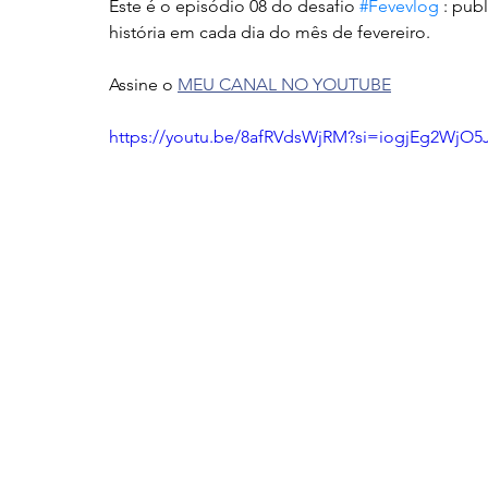
Este é o episódio 08 do desafio 
#Fevevlog
 : pub
história em cada dia do mês de fevereiro.
Assine o 
MEU CANAL NO YOUTUBE
https://youtu.be/8afRVdsWjRM?si=iogjEg2Wj