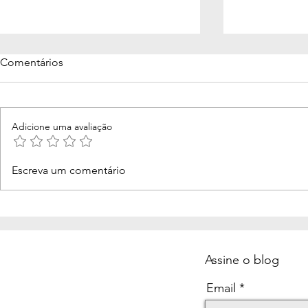
Comentários
Adicione uma avaliação
Aos 66 anos, o mergulho
Morcegos no
Escreva um comentário
interno me fez voltar a sonhar
invisíveis: 
ensina
Assine o blog
Email