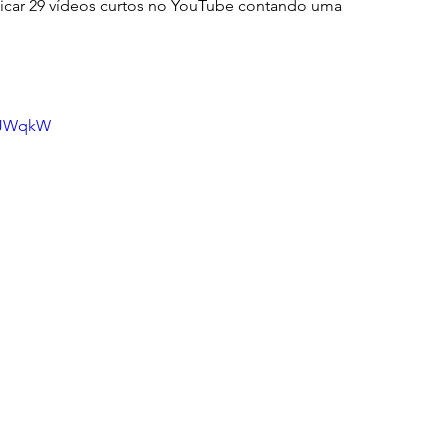
licar 29 vídeos curtos no YouTube contando uma 
O5JWqkW