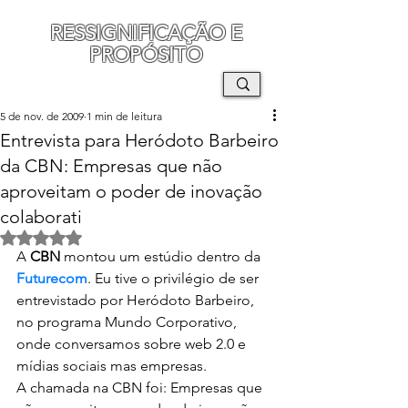
RESSIGNIFICAÇÃO E
PROPÓSITO
MAURO SEGURA
5 de nov. de 2009
1 min de leitura
Entrevista para Heródoto Barbeiro
da CBN: Empresas que não
aproveitam o poder de inovação
colaborati
Avaliado com NaN de 5 estrelas.
A 
CBN
 montou um estúdio dentro da 
Futurecom
. Eu tive o privilégio de ser 
entrevistado por Heródoto Barbeiro, 
no programa Mundo Corporativo, 
onde conversamos sobre web 2.0 e 
mídias sociais mas empresas.
A chamada na CBN foi: Empresas que 