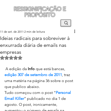
RESSIGNIFICAÇÃO E
PROPÓSITO
MAURO SEGURA
11 de set. de 2011
2 min de leitura
Ideias radicais para sobreviver à
enxurrada diária de emails nas
empresas
Avaliado com NaN de 5 estrelas.
 A edição da 
Info
 que está bancas, 
edição 307 de setembro de 2011
, traz 
uma matéria na página 36 sobre o post 
que publico abaixo.
Tudo começou com o post “
Personal 
Email Killer
” publicado no dia 1 de 
agosto. O post, ironicamente, 
aumentou o número de emails na 