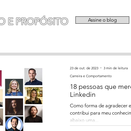
O E PROPÓSITO
Assine o blog
RIA
EXPERIÊNCIAS
CATEGORIAS
QU
23 de out. de 2023
3 min de leitura
Carreira e Comportamento
18 pessoas que mer
Linkedin
Como forma de agradecer e r
contribui para meu conheci
abaixo uma...