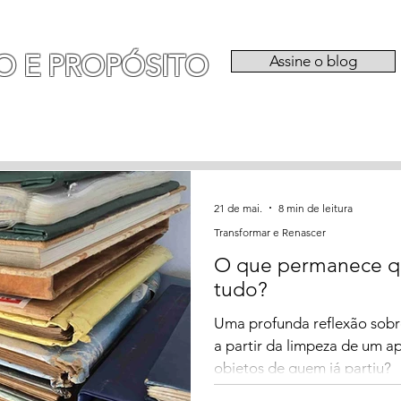
O E PROPÓSITO
Assine o blog
RIA
EXPERIÊNCIAS
CATEGORIAS
QU
21 de mai.
8 min de leitura
Transformar e Renascer
O que permanece q
tudo?
Uma profunda reflexão sobr
a partir da limpeza de um a
objetos de quem já partiu?