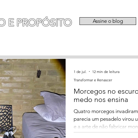
O E PROPÓSITO
Assine o blog
RIA
EXPERIÊNCIAS
CATEGORIAS
QU
1 de jul.
12 min de leitura
Transformar e Renascer
Morcegos no escuro,
medo nos ensina
Quatro morcegos invadiram
parecia um pesadelo virou u
e a arte de não fabricar mon