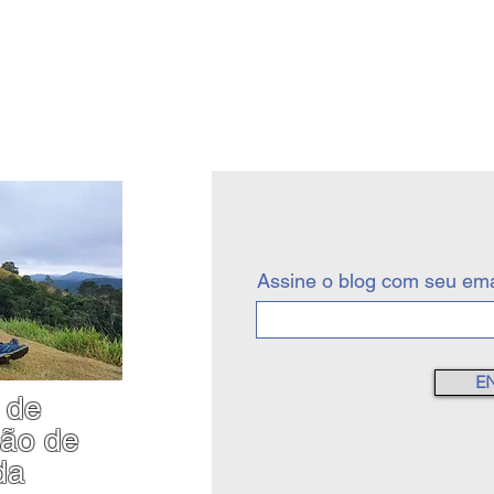
Assine o blog com seu ema
E
 de
ção de
da