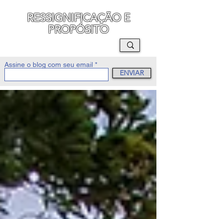
RESSIGNIFICAÇÃO E
PROPÓSITO
MAURO SEGURA
Assine o blog com seu email
ENVIAR