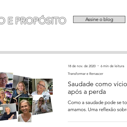
O E PROPÓSITO
Assine o blog
RIA
EXPERIÊNCIAS
CATEGORIAS
QU
18 de nov. de 2020
6 min de leitura
Transformar e Renascer
Saudade como vício
após a perda
Como a saudade pode se tor
amamos. Uma reflexão sobre 