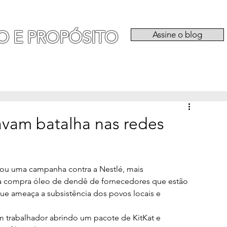
O E PROPÓSITO
Assine o blog
RIA
EXPERIÊNCIAS
CATEGORIAS
QU
avam batalha nas redes
ou uma campanha contra a Nestlé, mais 
la compra óleo de dendê de fornecedores que estão 
 que ameaça a subsistência dos povos locais e 
trabalhador abrindo um pacote de KitKat e 