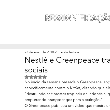
MAURO SEGURA
RESSIGNIFICAÇÃ
INÍCIO
MINHA HISTÓ
22 de mar. de 2010
2 min de leitura
Nestlé e Greenpeace tr
sociais
Avaliado com NaN de 5 estrelas.
No início da semana passada o Greenpeace lanç
especificamente contra o KitKat, dizendo que e
“destruindo as florestas tropicais da Indonésia,
empurrando orangotangos para a extinção.”
O Greenpeace publicou um vídeo que mostra um 