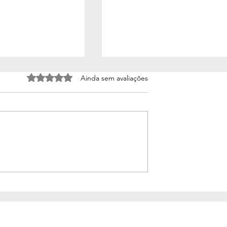
Avaliado com 0 de 5 estrelas.
Ainda sem avaliações
 escuro, cordas
O que é uma vida que vale 
o que o medo nos
pena?