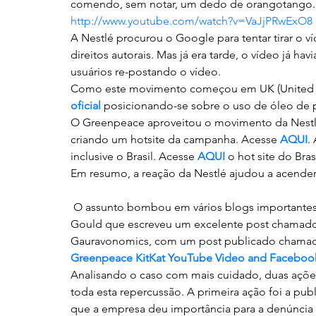
comendo, sem notar, um dedo de orangotango. 
http://www.youtube.com/watch?v=VaJjPRwExO8
A Nestlé procurou o Google para tentar tirar o
direitos autorais. Mas já era tarde, o vídeo já ha
usuários re-postando o vídeo.
Como este movimento começou em UK (United K
oficial
 posicionando-se sobre o uso de óleo de
O Greenpeace aproveitou o movimento da Nestl
criando um hotsite da campanha. Acesse 
AQUI
.
inclusive o Brasil. Acesse 
AQUI
 o hot site do Brasi
Em resumo, a reação da Nestlé ajudou a acender
 O assunto bombou em vários blogs importantes que falam sobre Redes Sociais, como o do Scott 
Gould que escreveu um excelente post chamad
Gauravonomics, com um post publicado chama
Greenpeace KitKat YouTube Video and Facebook
Analisando o caso com mais cuidado, duas ações
toda esta repercussão. A primeira ação foi a pu
que a empresa deu importância para a denúncia 