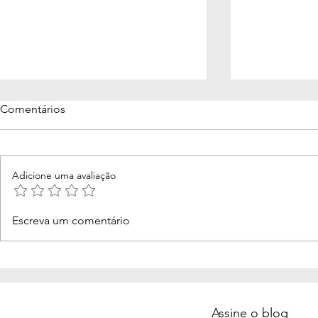
Comentários
Adicione uma avaliação
Aos 66 anos, o mergulho
Morcegos no
Escreva um comentário
interno me fez voltar a sonhar
invisíveis: 
ensina
Assine o blog