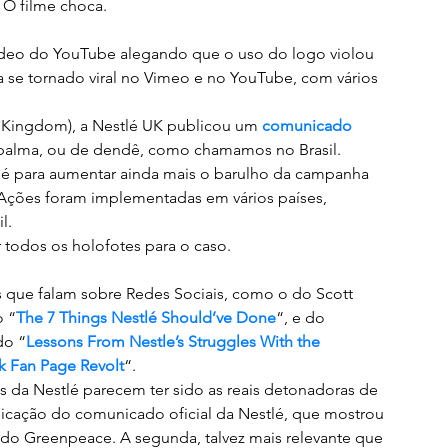
O filme choca.
 vídeo do YouTube alegando que o uso do logo violou 
via se tornado viral no Vimeo e no YouTube, com vários 
ingdom), a Nestlé UK publicou um 
comunicado 
 palma, ou de dendê, como chamamos no Brasil.
é para aumentar ainda mais o barulho da campanha 
 Ações foram implementadas em vários países, 
l.
 todos os holofotes para o caso.
o “
The 7 Things Nestlé Should’ve Done
“, e do 
do “
Lessons From Nestle’s Struggles With the 
 Fan Page Revolt
“.
 da Nestlé parecem ter sido as reais detonadoras de 
blicação do comunicado oficial da Nestlé, que mostrou 
do Greenpeace. A segunda, talvez mais relevante que 