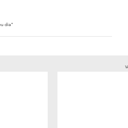
eu dia"
V