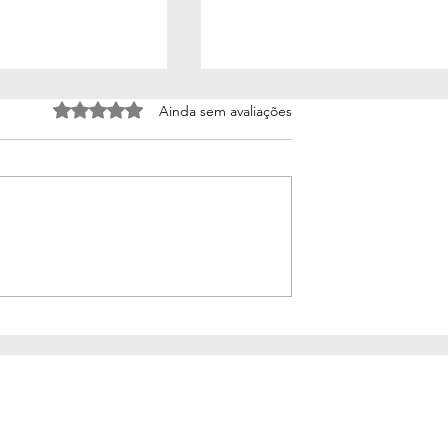
Avaliado com 0 de 5 estrelas.
Ainda sem avaliações
(poema)
Vento e saudade (poema)