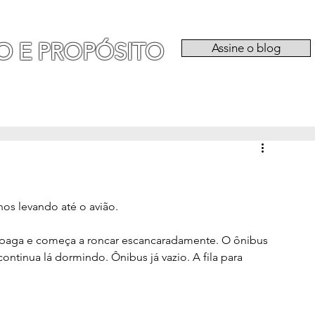
O E PROPÓSITO
Assine o blog
RIA
EXPERIÊNCIAS
CATEGORIAS
QU
os levando até o avião.
 apaga e começa a roncar escancaradamente. O ônibus 
ntinua lá dormindo. Ônibus já vazio. A fila para 