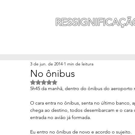
MAURO SEGURA
RESSIGNIFICAÇÃ
INÍCIO
MINHA HISTÓ
3 de jun. de 2014
1 min de leitura
No ônibus
Avaliado com NaN de 5 estrelas.
5h45 da manhã, dentro do ônibus do aeroporto n
O cara entra no ônibus, senta no último banco,
chega ao destino, todos desembarcam e o cara co
entrada no avião já formada. 
Eu entro no ônibus de novo e acordo o sujeito. 