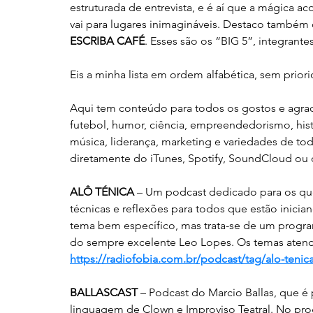
estruturada de entrevista, e é aí que a mágica 
vai para lugares inimagináveis. Destaco também 
ESCRIBA CAFÉ
. Esses são os “BIG 5”, integrant
Eis a minha lista em ordem alfabética, sem prior
Aqui tem conteúdo para todos os gostos e agrade
futebol, humor, ciência, empreendedorismo, histór
música, liderança, marketing e variedades de to
diretamente do iTunes, Spotify, SoundCloud ou 
ALÔ TÉNICA
 – Um podcast dedicado para os que
técnicas e reflexões para todos que estão inici
tema bem específico, mas trata-se de um progr
do sempre excelente Leo Lopes. Os temas atendem
https://radiofobia.com.br/podcast/tag/alo-tenic
BALLASCAST
 – Podcast do Marcio Ballas, que é 
linguagem de Clown e Improviso Teatral. No prog