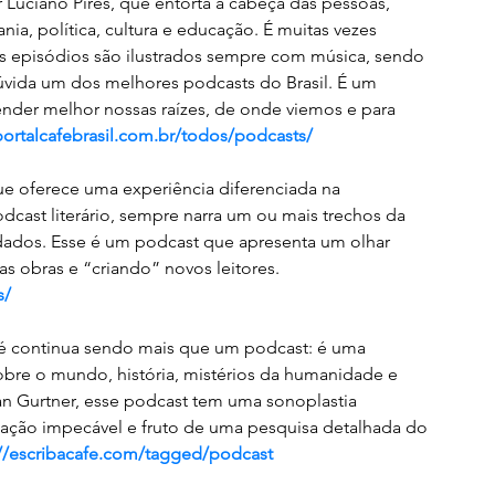
Luciano Pires, que entorta a cabeça das pessoas, 
, política, cultura e educação. É muitas vezes 
 episódios são ilustrados sempre com música, sendo 
úvida um dos melhores podcasts do Brasil. É um 
ender melhor nossas raízes, de onde viemos e para 
portalcafebrasil.com.br/todos/podcasts/
ue oferece uma experiência diferenciada na 
odcast literário, sempre narra um ou mais trechos da 
ados. Esse é um podcast que apresenta um olhar 
as obras e “criando” novos leitores.  
s/
fé continua sendo mais que um podcast: é uma 
obre o mundo, história, mistérios da humanidade e 
an Gurtner, esse podcast tem uma sonoplastia 
ntação impecável e fruto de uma pesquisa detalhada do 
://escribacafe.com/tagged/podcast