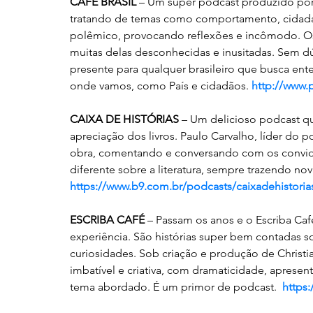
CAFÉ BRASIL 
– Um super podcast produzido por 
tratando de temas como comportamento, cidadania
polêmico, provocando reflexões e incômodo. Os
muitas delas desconhecidas e inusitadas. Sem d
presente para qualquer brasileiro que busca ent
onde vamos, como País e cidadãos. 
http://www.
CAIXA DE HISTÓRIAS
 – Um delicioso podcast q
apreciação dos livros. Paulo Carvalho, líder do p
obra, comentando e conversando com os convid
diferente sobre a literatura, sempre trazendo nov
https://www.b9.com.br/podcasts/caixadehistoria
ESCRIBA CAFÉ
 – Passam os anos e o Escriba Ca
experiência. São histórias super bem contadas s
curiosidades. Sob criação e produção de Christi
imbatível e criativa, com dramaticidade, aprese
tema abordado. É um primor de podcast.  
https