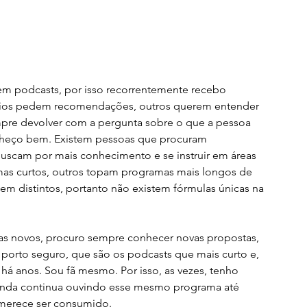
m podcasts, por isso recorrentemente recebo 
Vários pedem recomendações, outros querem entender 
pre devolver com a pergunta sobre o que a pessoa 
nheço bem. Existem pessoas que procuram 
já buscam por mais conhecimento e se instruir em áreas 
mas curtos, outros topam programas mais longos de 
bem distintos, portanto não existem fórmulas únicas na 
as novos, procuro sempre conhecer novas propostas, 
rto seguro, que são os podcasts que mais curto e, 
 anos. Sou fã mesmo. Por isso, as vezes, tenho 
inda continua ouvindo esse mesmo programa até 
 merece ser consumido.