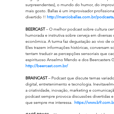
surpreendentes), o mundo do humor, do improviso
mais gosto. Ballas é um improvisador profissiona
divertido !! 
http://marcioballas.com.br/podcasts
BEERCAST
 – O melhor podcast sobre cultura cer
humorada e instrutiva sobre cerveja em diversas di
econômica. A turma faz degustação ao vivo de c
Eles trazem informações históricas, conversam 
tentam traduzir as percepções sensoriais que c
espirituoso Anselmo Mendo e dos Beercasters Gus
http://beercast.com.br/
BRAINCAST
 – Podcast que discute temas variad
digital, entretenimento e tecnologia. Inevitavel
a criatividade, inovação, marketing e comunicaç
podcast sempre provoca discussões divertidas 
que sempre me interessa.  
https://www.b9.com.b