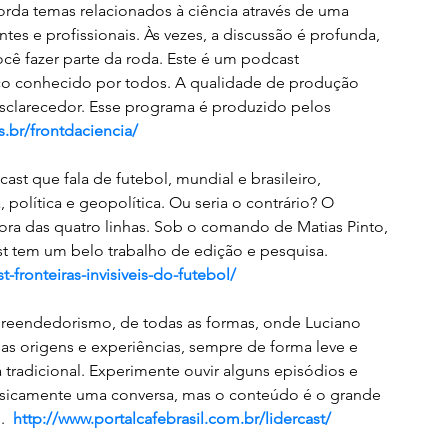
rda temas relacionados à ciência através de uma 
es e profissionais. Às vezes, a discussão é profunda, 
cê fazer parte da roda. Este é um podcast 
o conhecido por todos. A qualidade de produção 
esclarecedor. Esse programa é produzido pelos 
s.br/frontdaciencia/
ast que fala de futebol, mundial e brasileiro, 
, política e geopolítica. Ou seria o contrário? O 
fora das quatro linhas. Sob o comando de Matias Pinto, 
 tem um belo trabalho de edição e pesquisa.  
fronteiras-invisiveis-do-futebol/
preendedorismo, de todas as formas, onde Luciano 
s origens e experiências, sempre de forma leve e 
tradicional. Experimente ouvir alguns episódios e 
basicamente uma conversa, mas o conteúdo é o grande 
  
http://www.portalcafebrasil.com.br/lidercast/