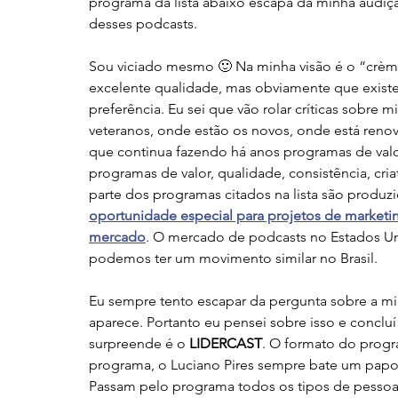
programa da lista abaixo escapa da minha audi
desses podcasts. 
Sou viciado mesmo 🙂 Na minha visão é o “crème
excelente qualidade, mas obviamente que existem
preferência. Eu sei que vão rolar críticas sobre 
veteranos, onde estão os novos, onde está renov
que continua fazendo há anos programas de valo
programas de valor, qualidade, consistência, cria
parte dos programas citados na lista são produzi
oportunidade especial para projetos de marketi
mercado
. O mercado de podcasts no Estados Un
podemos ter um movimento similar no Brasil.
Eu sempre tento escapar da pergunta sobre a mi
aparece. Portanto eu pensei sobre isso e concl
surpreende é o 
LIDERCAST
. O formato do prog
programa, o Luciano Pires sempre bate um papo 
Passam pelo programa todos os tipos de pessoa