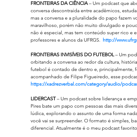
FRONTEIRAS DA CIÊNCIA
 – Um podcast que abo
conversa descontraída entre acadêmicos, estudant
mas a conversa e a pluralidade do papo fazem vo
maravilhoso, porém não muito divulgado e pouc
não é especial, mas tem conteúdo super rico e 
professores e alunos da UFRGS.  
http://www.ufrg
FRONTEIRAS INVISÍVEIS DO FUTEBOL
 – Um podc
orbitando a conversa ao redor da cultura, história
futebol é contado de dentro e, principalmente, 
acompanhado de Filipe Figueiredo, esse podcast
https://xadrezverbal.com/category/audio/podcast-
LIDERCAST
 – Um podcast sobre liderança e em
Pires bate um papo com pessoas das mais diversa
lúdica, explorando o assunto de uma forma nada 
você vai se surpreender. O formato é simples, 
diferencial. Atualmente é o meu podcast favorito.