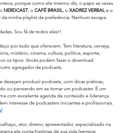
acontece, porque como ele mesmo diz, o papo as vezes 
o 
NERDCAST
, o 
CAFÉ BRASIL
, o 
XADREZ VERBAL
 e o 
es da minha playlist de preferência. Nenhum escapa.
idades. Sou fã de todos eles!!
ço por tudo que oferecem. Tem literatura, cerveja, 
ia, mistério, cinema, cultura, política, esporte, 
dos os tipos. Vocês podem fazer o download 
outro agregador de podcasts.
 desejam produzir podcasts, com dicas práticas, 
ando ou pensando em se tornar um podcaster. É um 
ama com excelente agenda de conteúdo e liderança 
 interesse de podcasters iniciantes e profissionais.  
a/
palhaço, ator, diretor, apresentador, especializado na 
rama ele conta histórias de sua vida (sempre 