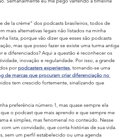
ção. Semanalmente eu me pego varrendo a timeline 
 de la crème” dos podcasts brasileiros, todos de 
 mais alternativas legais não listados na minha 
minha lista, porque vão dizer que esses são podcasts 
ação, mas que posso fazer se existe uma turma antiga 
r e diferenciados? Aqui a questão é reconhecer os 
tividade, inovação e regularidade. Por isso, a grande 
dos por 
podcasters experientes
, tornando-se uma 
ng de marcas que procuram criar diferenciação no 
idos tem crescido fortemente, sinalizando que 
nha preferência número 1, mas quase sempre ela 
uí que o podcast que mais aprendo e que sempre me 
rama é simples, mas fenomenal no conteúdo. Nesse 
com um convidado, que conta histórias de sua vida. 
s, sem um perfil estabelecido ou uma agenda 