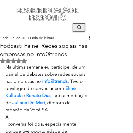
RESSIGNIFICAÇÃO E
PROPÓSITO
MAURO SEGURA
19 de jun. de 2010
1 min de leitura
Podcast: Painel Redes sociais nas
empresas no info@trends
Avaliado com NaN de 5 estrelas.
Na última semana eu participei de um 
painel de debates sobre redes sociais 
nas empresas no 
info@trends
. Tive o 
privilégio de conversar com 
Eline 
Kullock
 e 
Renato Dias
, sob a mediação 
de 
Juliana De Mari
, diretora de 
redação da Você SA.
A
  conversa foi boa, especialmente 
porque tive oportunidade de 