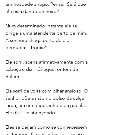
um hóspede antigo. Pensei: Será que 
ele está dando dinheiro?
Num determinado instante ele se 
dirige a uma atendente perto de mim. 
A senhora chega perto dele e 
pergunta: - Trouxe?
Ele sorri, acena afirmativamente com a 
cabeça e diz: - Cheguei ontem de 
Belém.
Ela sorri de volta com olhar ansioso. O 
senhor põe a mão no bolso da calça 
larga, tira um papelzinho e dá pra ela. 
Ele diz: - Tá abençoado.
Eles se beijam como se conhecessem 
há tempos. Ela sai andando e, quase 