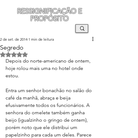
RESSIGNIFICAÇÃO E
PROPÓSITO
MAURO SEGURA
2 de set. de 2014
1 min de leitura
Segredo
Avaliado com NaN de 5 estrelas.
Depois do norte-americano de ontem, 
hoje rolou mais uma no hotel onde 
estou.
Entra um senhor bonachão no salão do 
café da manhã, abraça e beija 
efusivamente todos os funcionários. A 
senhora do omelete também ganha 
beijo (igualzinho o gringo de ontem), 
porém noto que ele distribui um 
papelzinho para cada um deles. Parece 