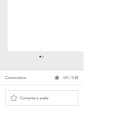
Comentários
0.0 / 5 (0)
Me perdoa (poema)
Vento e saudad
Comente e avalie