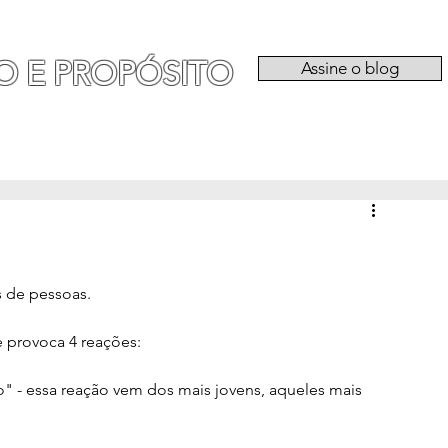
O E PROPÓSITO
Assine o blog
RIA
EXPERIÊNCIAS
CATEGORIAS
QU
s de pessoas.
e provoca 4 reações:
o" - essa reação vem dos mais jovens, aqueles mais 