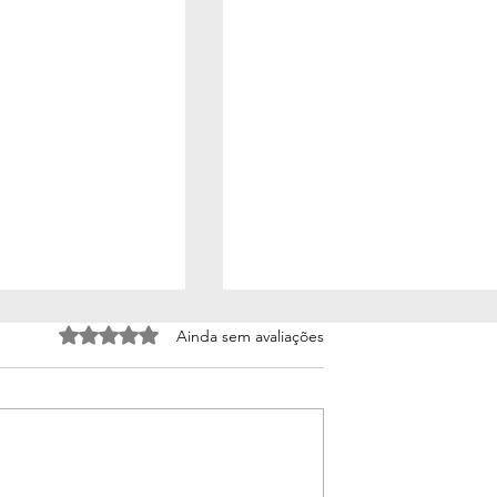
Avaliado com 0 de 5 estrelas.
Ainda sem avaliações
(poema)
Vento e saudade (poema)