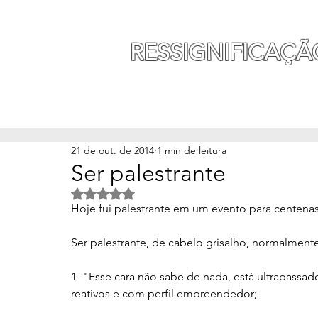
MAURO SEGURA
RESSIGNIFICAÇÃ
INÍCIO
MINHA HISTÓ
21 de out. de 2014
1 min de leitura
Ser palestrante
Avaliado com NaN de 5 estrelas.
Hoje fui palestrante em um evento para centena
Ser palestrante, de cabelo grisalho, normalment
1- "Esse cara não sabe de nada, está ultrapassad
reativos e com perfil empreendedor;