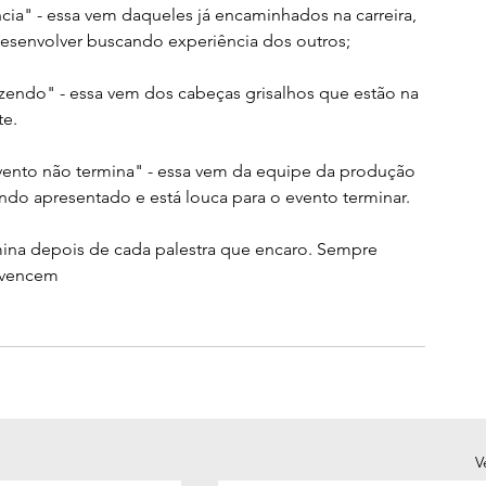
ncia" - essa vem daqueles já encaminhados na carreira, 
desenvolver buscando experiência dos outros;
zendo" - essa vem dos cabeças grisalhos que estão na 
te.
evento não termina" - essa vem da equipe da produção 
do apresentado e está louca para o evento terminar.
ina depois de cada palestra que encaro. Sempre 
3 vencem
V