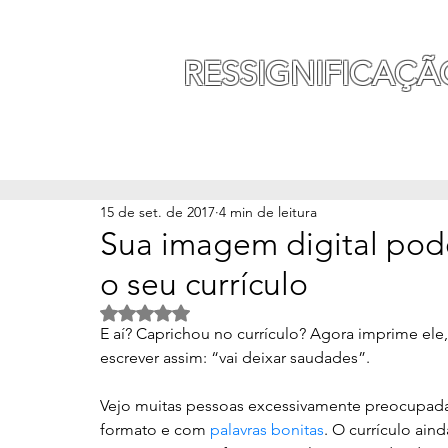
MAURO SEGURA
RESSIGNIFICAÇÃ
INÍCIO
MINHA HISTÓ
15 de set. de 2017
4 min de leitura
Sua imagem digital pod
o seu currículo
Avaliado com NaN de 5 estrelas.
E aí? Caprichou no currículo? Agora imprime el
escrever assim: “vai deixar saudades”. 
Vejo muitas pessoas excessivamente preocupad
formato e com 
palavras bonitas
. O currículo ai