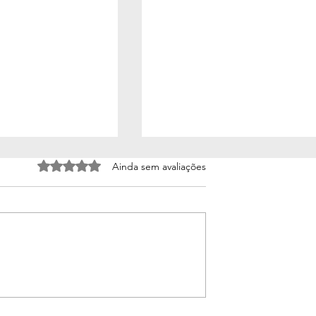
Avaliado com 0 de 5 estrelas.
Ainda sem avaliações
ativo que
Inteligência Artificial aplica
 caso real de um
ao Marketing [VIDEO]
as lições que