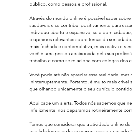
público, como pessoa e profissional. 
Através do mundo online é possível saber sobre
saudáveis e se contribui positivamente para ess
indivíduo aberto e expansivo, se é bom cidadão
e opiniões relevantes sobre temas da sociedade
mais fechada e contemplativa, mais reativa e ran
você é uma pessoa apaixonada pela sua profissão,
trabalho e como se relaciona com colegas dos e
Você pode até não apreciar essa realidade, mas o
ininterruptamente. Portanto, é muito mais crível
que olhando unicamente o seu currículo contid
Aqui cabe um alerta. Todos nós sabemos que nem
Infelizmente, nos deparamos rotineiramente com f
Temos que considerar que a atividade online de 
habilidades reais dessa mesma pessoa, criando “r