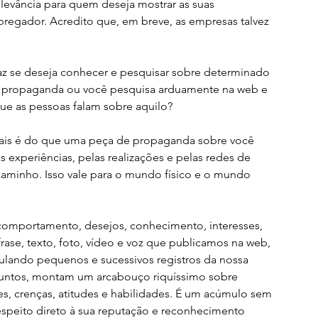
evância para quem deseja mostrar as suas 
regador. Acredito que, em breve, as empresas talvez 
 se deseja conhecer e pesquisar sobre determinado 
a propaganda ou você pesquisa arduamente na web e 
que as pessoas falam sobre aquilo? 
mais é do que uma peça de propaganda sobre você 
 experiências, pelas realizações e pelas redes de 
aminho. Isso vale para o mundo físico e o mundo 
comportamento, desejos, conhecimento, interesses, 
frase, texto, foto, vídeo e voz que publicamos na web, 
ulando pequenos e sucessivos registros da nossa 
untos, montam um arcabouço riquíssimo sobre 
s, crenças, atitudes e habilidades. É um acúmulo sem 
respeito direto à sua reputação e reconhecimento 