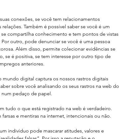
 suas conexões, se você tem relacionamentos 
as relações. Também é possível saber se você é um 
, se compartilha conhecimento e tem pontos de vistas 
. Por outro, pode denunciar se você é uma pessoa 
corosa. Além disso, permite colecionar evidências se 
 se é positiva, se tem interesse por outro tipo de 
mpregos anteriores. 
 mundo digital captura os nossos rastros digitais 
 saber sobre você analisando os seus rastros na web do 
o num pedaço de papel. 
 tudo o que está registrado na web é verdadeiro. 
arsas e mentiras na internet, intencionais ou não. 
um indivíduo pode mascarar atitudes, valores e 
ealidades falsas”. Por isso a reputação e o 