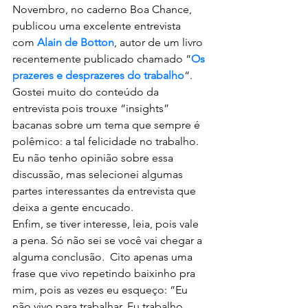
Novembro, no caderno Boa Chance, 
publicou uma excelente entrevista 
com 
Alain
 de Botton
, autor de um livro 
recentemente publicado chamado “
Os 
prazeres e desprazeres do trabalho
“. 
Gostei muito do conteúdo da 
entrevista pois trouxe “insights” 
bacanas sobre um tema que sempre é 
polêmico: a tal felicidade no trabalho.
Eu não tenho opinião sobre essa 
discussão, mas selecionei algumas 
partes interessantes da entrevista que 
deixa a gente encucado. 
Enfim, se tiver interesse, leia, pois vale 
a pena. Só não sei se você vai chegar a 
alguma conclusão.  Cito apenas uma 
frase que vivo repetindo baixinho pra 
mim, pois as vezes eu esqueço: “Eu 
não vivo para trabalhar. Eu trabalho 