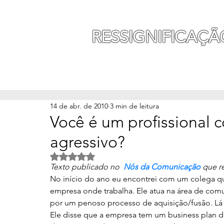
MAURO SEGURA
RESSIGNIFICAÇÃ
INÍCIO
MINHA HISTÓ
14 de abr. de 2010
3 min de leitura
Você é um profissional
agressivo?
Avaliado com NaN de 5 estrelas.
Texto publicado no  
Nós da Comunicação
 que r
No início do ano eu encontrei com um colega qu
empresa onde trabalha. Ele atua na área de co
por um penoso processo de aquisição/fusão. Lá pe
Ele disse que a empresa tem um business plan d