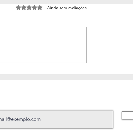
Avaliado com 0 de 5 estrelas.
Ainda sem avaliações
 escuro, cordas
O que é uma vida que vale 
o que o medo nos
pena?