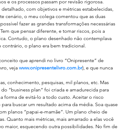
sos e os processos passam por revisão rigorosa. 
etalhado, com objetivos e métricas estabelecidas, 
este cenário, o meu colega comentou que as duas 
possível fazer as grandes transformações necessárias 
 Tem que pensar diferente, e tomar riscos, pois a 
nica. Contudo, o plano desenhado não contemplava 
 contrário, o plano era bem tradicional.
vro, veja 
www.onipresentelivro.com.br
), e que nunca 
s, conhecimento, pesquisas, mil planos, etc. Mas 
a do “business plan” foi criada e amadurecida para 
forma de evitá-lo a todo custo. Aceitar o risco 
do para buscar um resultado acima da média. Soa quase 
s com planos “papai-e-mamãe”. Um plano cheio de 
cas. Quanto mais métricas, mais amarrado a elas você 
tivo maior, esquecendo outra possibilidades. No fim de 