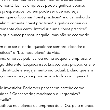
lementá-las nas empresas pode significar apenas 
os já esperados, porém pode ser que não seja 
em que o foco nas “best practices” é o caminho da 
initivamente “best practices” significa copiar ou 
temente deu certo. Introduzir uma “best practice” 
ea que nunca pensou naquilo, mas não se acomode 
m que ser ousado, questionar sempre, desafiar o 
ctices” e “business plans” da vida.
 numa empresa pública, ou numa pequena empresa, e 
 diferente. Esqueça isso. Espaço para propor, criar e 
 de atitude e engajamento individual. É claro que em 
aço para inovação é possível em todos os lugares. É 
l de investidor. Podemos pensar em carreira como 
fissional? Conservador, moderado ou agressivo? 
valia?
creditava nos planos da empresa dele. Ou, pelo menos, 