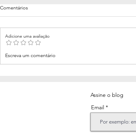
Comentários
Adicione uma avaliação
Aos 66 anos, o mergulho
Morcegos no
Escreva um comentário
interno me fez voltar a sonhar
invisíveis: 
ensina
Assine o blog
Email