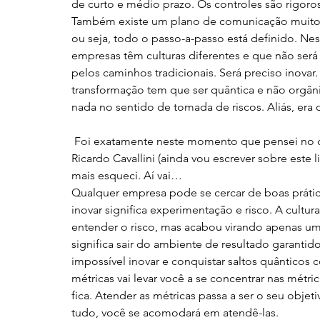
de curto e médio prazo. Os controles são rigoro
Também existe um plano de comunicação muito d
ou seja, todo o passo-a-passo está definido. N
empresas têm culturas diferentes e que não será 
pelos caminhos tradicionais. Será preciso inovar.
transformação tem que ser quântica e não orgâ
nada no sentido de tomada de riscos. Aliás, era o
 Foi exatamente neste momento que pensei no conceito que aprendi no livro “Onipresente” de 
Ricardo Cavallini (ainda vou escrever sobre este li
mais esqueci. Aí vai…
Qualquer empresa pode se cercar de boas prática
inovar significa experimentação e risco. A cultur
entender o risco, mas acabou virando apenas uma 
significa sair do ambiente de resultado garanti
impossível inovar e conquistar saltos quântico
métricas vai levar você a se concentrar nas métri
fica. Atender as métricas passa a ser o seu obje
tudo, você se acomodará em atendê-las.