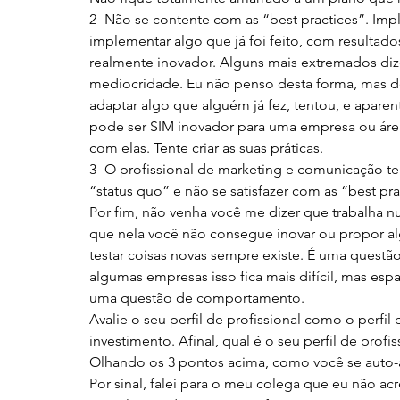
2- Não se contente com as “best practices”. Imp
implementar algo que já foi feito, com resultad
realmente inovador. Alguns mais extremados diz
mediocridade. Eu não penso desta forma, mas def
adaptar algo que alguém já fez, tentou, e aparen
pode ser SIM inovador para uma empresa ou ár
com elas. Tente criar as suas práticas.
3- O profissional de marketing e comunicação te
“status quo” e não se satisfazer com as “best pra
Por fim, não venha você me dizer que trabalha
que nela você não consegue inovar ou propor algo
testar coisas novas sempre existe. É uma questão
algumas empresas isso fica mais difícil, mas esp
uma questão de comportamento.
Avalie o seu perfil de profissional como o perfi
investimento. Afinal, qual é o seu perfil de pro
Olhando os 3 pontos acima, como você se auto-a
Por sinal, falei para o meu colega que eu não a