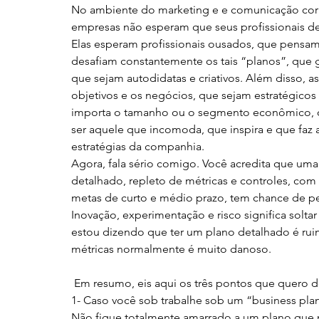
No ambiente do marketing e e comunicação corpor
empresas não esperam que seus profissionais d
Elas esperam profissionais ousados, que pensam
desafiam constantemente os tais “planos”, que go
que sejam autodidatas e criativos. Além disso,
objetivos e os negócios, que sejam estratégicos
importa o tamanho ou o segmento econômico, o
ser aquele que incomoda, que inspira e que faz 
estratégias da companhia.
Agora, fala sério comigo. Você acredita que u
detalhado, repleto de métricas e controles, com
metas de curto e médio prazo, tem chance de pen
Inovação, experimentação e risco significa soltar
estou dizendo que ter um plano detalhado é ruim
métricas normalmente é muito danoso.
 Em resumo, eis aqui os três pontos que quero d
1- Caso você sob trabalhe sob um “business plan
Não fique totalmente amarrado a um plano que nã