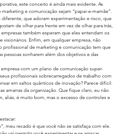
ativa, este conceito é ainda mais evidente. As 
e marketing e comunicação sejam “papai-e-mamãe”. 
 diferente, que adoram experimentação e risco, que 
stam de olhar para frente em vez de olhar para trás, 
 as empresas também esperam que eles entendam os 
 e visionários. Enfim, em qualquer empresa, não 
 profissional de marketing e comunicação tem que 
as pessoas sonharem além dos objetivos e das 
ma empresa com um plano de comunicação super-
 seus profissionais sobrecarregados de trabalho com 
sar em saltos quânticos de inovação? Parece difícil. 
 as amarras da organização. Que fique claro, eu não 
, aliás, é muito bom, mas o excesso de controles e 
estacar:
”, meu recado é que você não se satisfaça com ele. 
o vai permitir você experimentar e se arriscar.