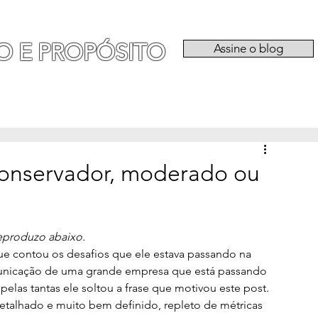
O E PROPÓSITO
Assine o blog
RIA
EXPERIÊNCIAS
CATEGORIAS
QU
 conservador, moderado ou
eproduzo abaixo.
e contou os desafios que ele estava passando na 
municação de uma grande empresa que está passando 
las tantas ele soltou a frase que motivou este post. 
etalhado e muito bem definido, repleto de métricas 