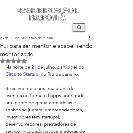
RESSIGNIFICAÇÃO E
PROPÓSITO
MAURO SEGURA
25 de jul. de 2016
3 min de leitura
Fui para ser mentor e acabei sendo
mentorizado
Avaliado com NaN de 5 estrelas.
Na noite de 21 de julho, participei do 
Circuito Startup
, no Rio de Janeiro. 
Basicamente é uma maratona de 
eventos no formato happy hour onde 
um monte de gente com ideias e 
sonhos se juntam: empreendedores, 
investidores (em startups), 
desenvolvedores, prestadores de 
serviço, incubadoras, aceleradoras de 