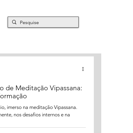
EM É MAURO
Mais
ro de Meditação Vipassana:
sformação
io, imerso na meditação Vipassana.
nte, nos desafios internos e na