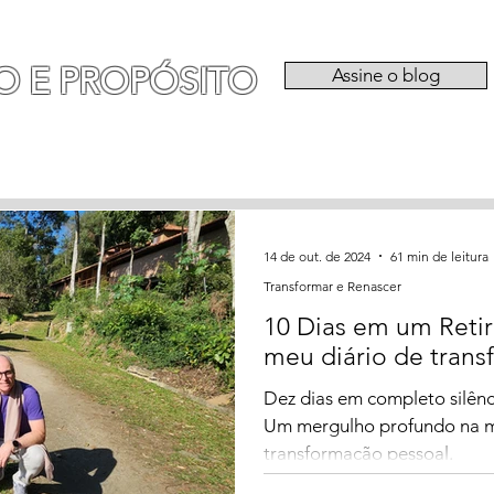
O E PROPÓSITO
Assine o blog
RIA
EXPERIÊNCIAS
CATEGORIAS
QU
14 de out. de 2024
61 min de leitura
Transformar e Renascer
10 Dias em um Reti
meu diário de tran
Dez dias em completo silênc
Um mergulho profundo na me
transformação pessoal.