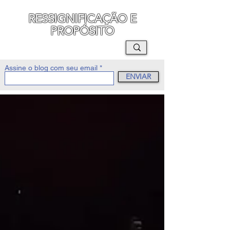
RESSIGNIFICAÇÃO E
PROPÓSITO
MAURO SEGURA
Assine o blog com seu email
ENVIAR