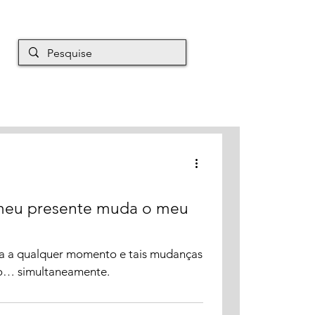
EM É MAURO
Mais
 meu presente muda o meu
a a qualquer momento e tais mudanças
ro… simultaneamente.