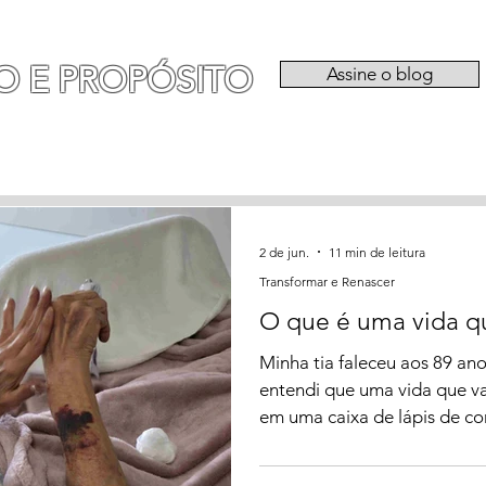
O E PROPÓSITO
Assine o blog
RIA
EXPERIÊNCIAS
CATEGORIAS
QU
2 de jun.
11 min de leitura
Transformar e Renascer
O que é uma vida q
Minha tia faleceu aos 89 ano
entendi que uma vida que v
em uma caixa de lápis de cor