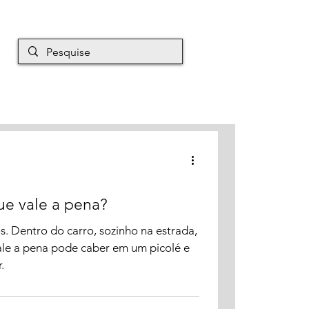
EM É MAURO
Mais
ue vale a pena?
s. Dentro do carro, sozinho na estrada,
ale a pena pode caber em um picolé e
.