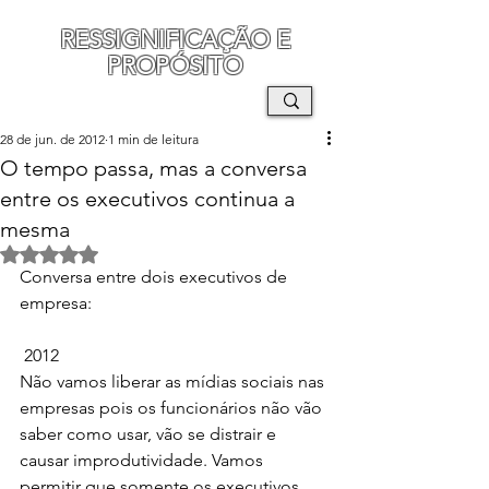
RESSIGNIFICAÇÃO E
PROPÓSITO
MAURO SEGURA
28 de jun. de 2012
1 min de leitura
O tempo passa, mas a conversa
entre os executivos continua a
mesma
Avaliado com NaN de 5 estrelas.
Conversa entre dois executivos de 
empresa:
 2012
Não vamos liberar as mídias sociais nas 
empresas pois os funcionários não vão 
saber como usar, vão se distrair e 
causar improdutividade. Vamos 
permitir que somente os executivos 