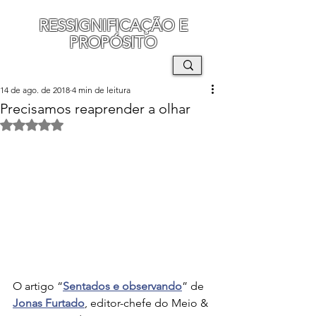
RESSIGNIFICAÇÃO E
PROPÓSITO
MAURO SEGURA
14 de ago. de 2018
4 min de leitura
Precisamos reaprender a olhar
Avaliado com NaN de 5 estrelas.
O artigo “
Sentados e observando
” de 
Jonas Furtado
, editor-chefe do Meio & 