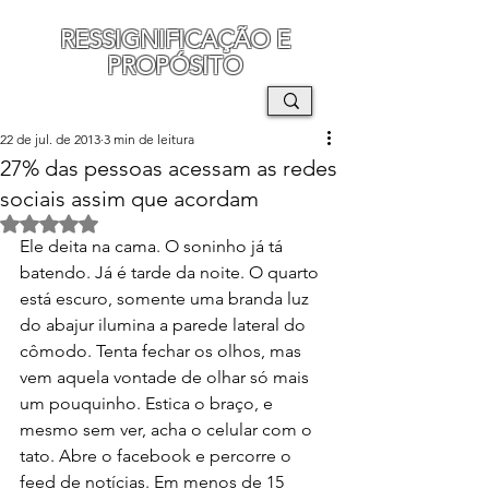
RESSIGNIFICAÇÃO E
PROPÓSITO
MAURO SEGURA
22 de jul. de 2013
3 min de leitura
27% das pessoas acessam as redes
sociais assim que acordam
Avaliado com NaN de 5 estrelas.
Ele deita na cama. O soninho já tá 
batendo. Já é tarde da noite. O quarto 
está escuro, somente uma branda luz 
do abajur ilumina a parede lateral do 
cômodo. Tenta fechar os olhos, mas 
vem aquela vontade de olhar só mais 
um pouquinho. Estica o braço, e 
mesmo sem ver, acha o celular com o 
tato. Abre o facebook e percorre o 
feed de notícias. Em menos de 15 