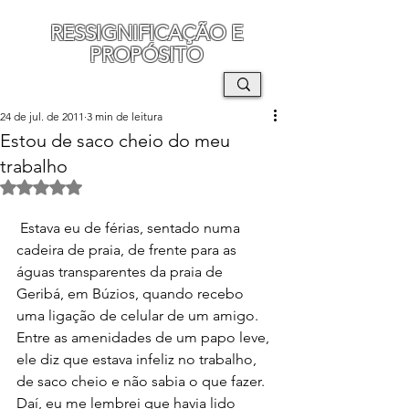
RESSIGNIFICAÇÃO E
PROPÓSITO
MAURO SEGURA
24 de jul. de 2011
3 min de leitura
Estou de saco cheio do meu
trabalho
Avaliado com NaN de 5 estrelas.
 Estava eu de férias, sentado numa 
cadeira de praia, de frente para as 
águas transparentes da praia de 
Geribá, em Búzios, quando recebo 
uma ligação de celular de um amigo. 
Entre as amenidades de um papo leve, 
ele diz que estava infeliz no trabalho, 
de saco cheio e não sabia o que fazer. 
Daí, eu me lembrei que havia lido 