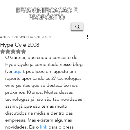
RESSIGNIFICAÇÃO E
PROPÓSITO
MAURO SEGURA
4 de out. de 2008
1 min de leitura
Hype Cyle 2008
Avaliado com NaN de 5 estrelas.
O Gartner, que criou o conceito de 
Hype Cycle já comentado nesse blog 
(ver 
aqui
), publicou em agosto um 
reporte apontando as 27 tecnologias 
emergentes que se destacarão nos 
próximos 10 anos. Muitas dessas 
tecnologias já não são tão novidades 
assim, já que são temas muito 
discutidos na mídia e dentro das 
empresas. Mas existem algumas 
novidades. Eis o 
link
 para o press 