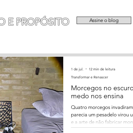
O E PROPÓSITO
Assine o blog
RIA
EXPERIÊNCIAS
CATEGORIAS
QU
1 de jul.
12 min de leitura
Transformar e Renascer
Morcegos no escuro,
medo nos ensina
Quatro morcegos invadiram
parecia um pesadelo virou u
e a arte de não fabricar mon