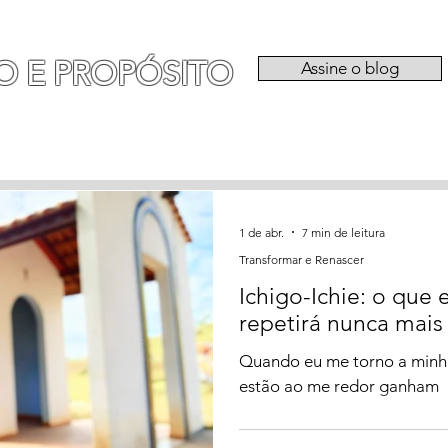
O E PROPÓSITO
Assine o blog
RIA
EXPERIÊNCIAS
CATEGORIAS
QU
1 de abr.
7 min de leitura
Transformar e Renascer
Ichigo-Ichie: o que
repetirá nunca mais
Quando eu me torno a minha
estão ao me redor ganham