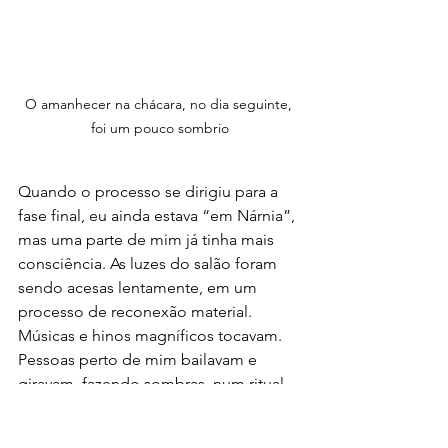
O amanhecer na chácara, no dia seguinte, 
foi um pouco sombrio
Quando o processo se dirigiu para a 
fase final, eu ainda estava “em Nárnia”, 
mas uma parte de mim já tinha mais 
consciência. As luzes do salão foram 
sendo acesas lentamente, em um 
processo de reconexão material. 
Músicas e hinos magníficos tocavam. 
Pessoas perto de mim bailavam e 
giravam, fazendo sombras, num ritual 
lindo, mágico e transcendental. Já era 
noite, mas algo dentro de mim não 