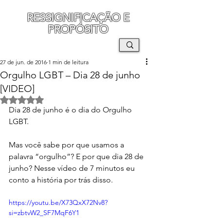
RESSIGNIFICAÇÃO E
PROPÓSITO
MAURO SEGURA
27 de jun. de 2016
1 min de leitura
Orgulho LGBT – Dia 28 de junho
[VIDEO]
Avaliado com NaN de 5 estrelas.
Dia 28 de junho é o dia do Orgulho 
LGBT.
Mas você sabe por que usamos a 
palavra “orgulho”? E por que dia 28 de 
junho? Nesse vídeo de 7 minutos eu 
conto a história por trás disso.
https://youtu.be/X73QxX72Nv8?
si=zbtvW2_SF7MqF6Y1