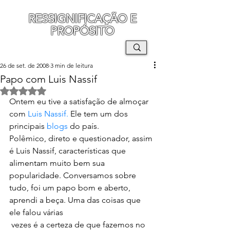
RESSIGNIFICAÇÃO E
PROPÓSITO
MAURO SEGURA
26 de set. de 2008
3 min de leitura
Papo com Luis Nassif
Avaliado com NaN de 5 estrelas.
Ontem eu tive a satisfação de almoçar 
com 
Luis Nassif. 
Ele tem um dos 
principais 
blogs 
do país.
Polêmico, direto e questionador, assim 
é Luis Nassif, características que 
alimentam muito bem sua 
popularidade. Conversamos sobre 
tudo, foi um papo bom e aberto, 
aprendi a beça. Uma das coisas que 
ele falou várias 
 vezes é a certeza de que fazemos no 