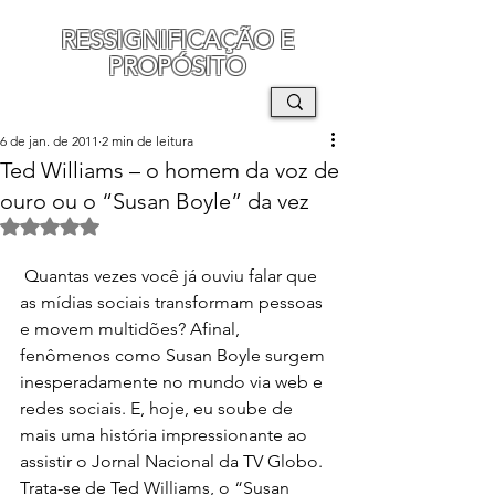
RESSIGNIFICAÇÃO E
PROPÓSITO
MAURO SEGURA
6 de jan. de 2011
2 min de leitura
Ted Williams – o homem da voz de
ouro ou o “Susan Boyle” da vez
Avaliado com NaN de 5 estrelas.
 Quantas vezes você já ouviu falar que 
as mídias sociais transformam pessoas 
e movem multidões? Afinal, 
fenômenos como Susan Boyle surgem 
inesperadamente no mundo via web e 
redes sociais. E, hoje, eu soube de 
mais uma história impressionante ao 
assistir o Jornal Nacional da TV Globo. 
Trata-se de Ted Williams, o “Susan 