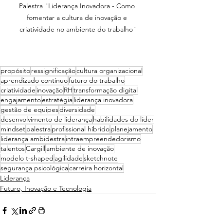
Palestra "Liderança Inovadora - Como 
fomentar a cultura de inovação e 
criatividade no ambiente do trabalho"
propósito
ressignificação
cultura organizacional
aprendizado contínuo
futuro do trabalho
criatividade
inovação
RH
transformação digital
engajamento
estratégia
liderança inovadora
gestão de equipes
diversidade
desenvolvimento de liderança
habilidades do líder
mindset
palestra
profissional híbrido
planejamento
liderança ambidestra
intraempreendedorismo
talentos
Cargill
ambiente de inovação
modelo t-shaped
agilidade
sketchnote
segurança psicológica
carreira horizontal
Liderança
Futuro, Inovação e Tecnologia