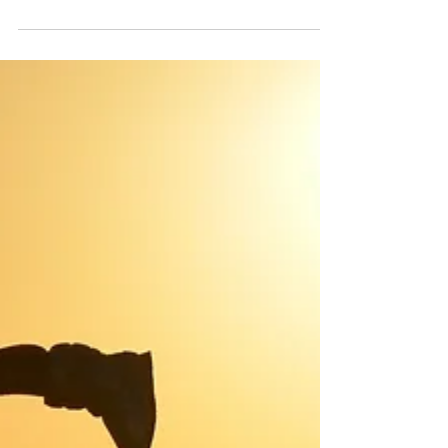
O desafiador exercício de escrever
sobre você mesmo
Escrever sobre você mesmo pode ser transformador.
Aprendi técnicas poderosas de escrita pessoal para
autoconhecimento e crescimento emocional.