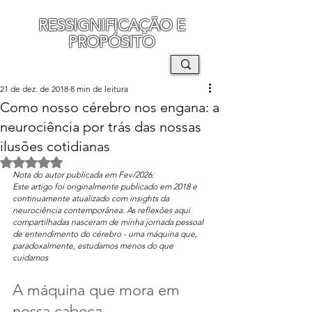
RESSIGNIFICAÇÃO E
PROPÓSITO
MAURO SEGURA
21 de dez. de 2018
8 min de leitura
Como nosso cérebro nos engana: a
neurociência por trás das nossas
ilusões cotidianas
Avaliado com NaN de 5 estrelas.
Nota do autor publicada em Fev/2026: 
Este artigo foi originalmente publicado em 2018 e 
continuamente atualizado com insights da 
neurociência contemporânea. As reflexões aqui 
compartilhadas nasceram de minha jornada pessoal 
de entendimento do cérebro - uma máquina que, 
paradoxalmente, estudamos menos do que 
cuidamos
A máquina que mora em 
nossa cabeça