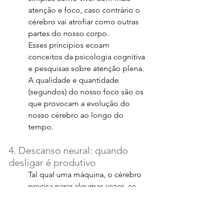
atenção e foco, caso contrário o 
cérebro vai atrofiar como outras 
partes do nosso corpo.
Esses princípios ecoam 
conceitos da psicologia cognitiva 
e pesquisas sobre atenção plena. 
A qualidade e quantidade 
(segundos) do nosso foco são os 
que provocam a evolução do 
nosso cérebro ao longo do 
tempo.
4. Descanso neural: quando 
desligar é produtivo
Tal qual uma máquina, o cérebro 
precisa parar algumas vezes, se 
resfriar e até receber uma 
manutenção. É isso que acontece 