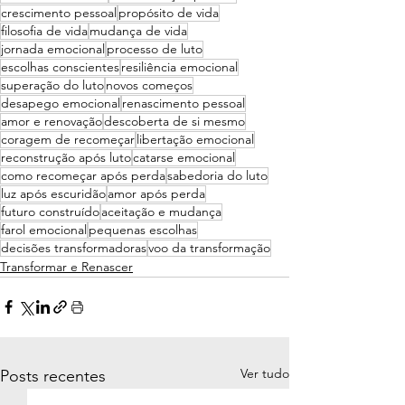
crescimento pessoal
propósito de vida
filosofia de vida
mudança de vida
jornada emocional
processo de luto
escolhas conscientes
resiliência emocional
superação do luto
novos começos
desapego emocional
renascimento pessoal
amor e renovação
descoberta de si mesmo
coragem de recomeçar
libertação emocional
reconstrução após luto
catarse emocional
como recomeçar após perda
sabedoria do luto
luz após escuridão
amor após perda
futuro construído
aceitação e mudança
farol emocional
pequenas escolhas
decisões transformadoras
voo da transformação
Transformar e Renascer
Ver tudo
Posts recentes