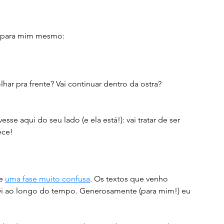
o para mim mesmo: 
har pra frente? Vai continuar dentro da ostra? 
sse aqui do seu lado (e ela está!): vai tratar de ser 
ece! 
e 
uma fase muito confusa
. Os textos que venho 
vi ao longo do tempo. Generosamente (para mim!) eu 