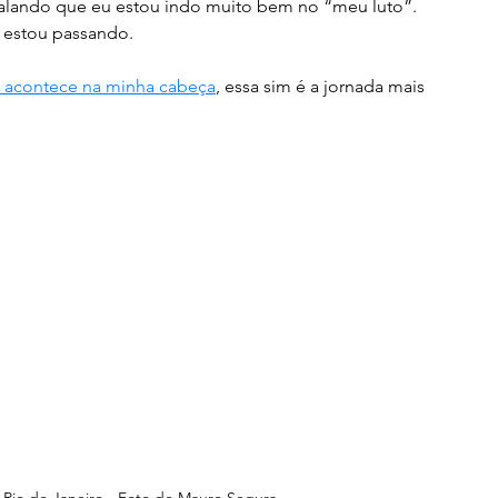
falando que eu estou indo muito bem no “meu luto”. 
 estou passando. 
 acontece na minha cabeça
, essa sim é a jornada mais 
 Rio de Janeiro - Foto de Mauro Segura